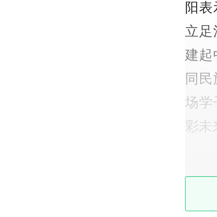
阳表
立足
建起
同民
场学
彩未
现场
清远
清远