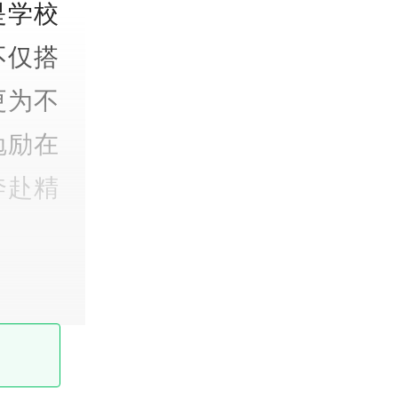
是学校
不仅搭
更为不
勉励在
奔赴精
融学院
寿保险
空技术