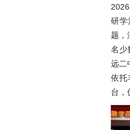
20
研学
题，
名少
远二
依托
台，