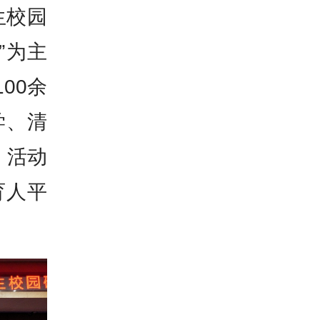
生校园
”为主
00余
学、清
，活动
育人平