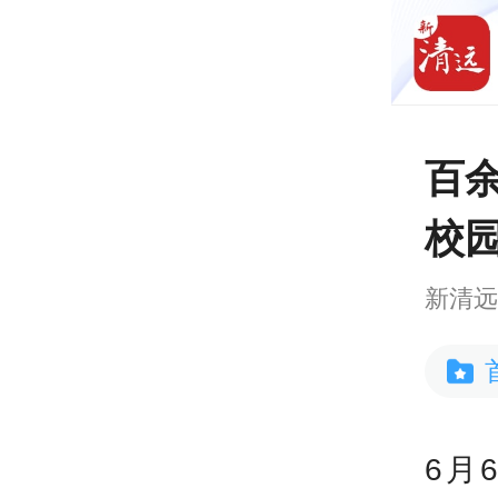
百
校
新清
6月